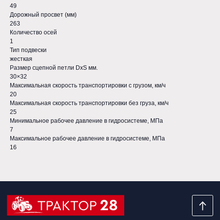
49
Дорожный просвет (мм)
КОНТАКТЫ
263
Количество осей
8 965 671-26-00
1
(4162) 315-600
Тип подвески
жесткая
г. Благовещенск, ул. Красноармейская, 138
Размер сцепной петли DxS мм.
30×32
Максимальная скорость транспортировки с грузом, км/ч
КАТАЛОГ
КЛИЕНТАМ
20
Максимальная скорость транспортировки без груза, км/ч
Тракторы
Акции
25
Навесное оборудование
Оплата и доставка
Минимальное рабочее давление в гидросистеме, МПа
7
Запчасти
Максимальное рабочее давление в гидросистеме, МПа
16
Политика конфиденциальности
Разработка сайта