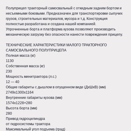
Полуприцеп тракторный самосвальный с откидным задним бортом и
несъемными боковыми. Предназначен для транспортировки сыпучих
грузов, строительных материалов, мусора и т.д. Конструкция
полностью разработана и создана нашей компанией.
Упрочненные борта и платформа кузова позволяют производить
механическую загрузку без опасности нанести повреждения прицепу.
ТЕХНИЧЕСКИЕ ХАРАКТЕРИСТИКИ МАЛОГО ТРАКТОРНОГО
САМОСВАЛЬНОГО ПОЛУПРИЦЕПА
Полная масса (кг)
1130
Собственная масса (кг)
230
Мощность минитрактора (л.с.)
12 — 40
Общие габариты с дышлом в опущенном виде (ДхШхВ) (мм)
2749х1300х1164
Внутренние габариты кузова (мм)
1574х1228×280
Высота борта (мм)
280
Официальный дилер МТЗ
Привод гидроцилиндра
Беларус в Амурской области.
от гидросистемы трактора
© ООО "КомплектСервис" 2024
Максимальный угол подъема (град)