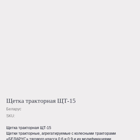
Щетка тракторная ЩТ-15
Беларус
Официальный дилер МТЗ
SKU:
Беларус в Амурской области.
© ООО "КомплектСервис" 2024
Щетка тракторная ЩТ-15
Щетки тракторные, агрегатируемые с колесными тракторами
«БЕЛАРУС» тягового класса 0,6 и 0,9 и их модификациями,
КОНТАКТЫ